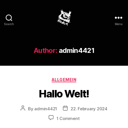
Search
Menu
Author:
admin4421
ALLGEMEIN
Hallo Welt!
By
admin4421
22. February 2024
1 Comment